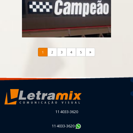
1
2
3
4
5
11 4033-3620
11 4033-3620