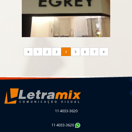
1
2
3
4
5
6
7
11 4033-3620
11 4033-3620